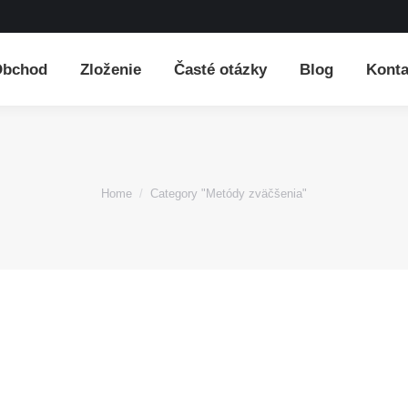
Obchod
Zloženie
Časté otázky
Blog
Konta
You are here:
Home
Category "Metódy zväčšenia"