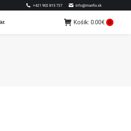
+421 902 815 737
info@manfix.sk
Košík:
0.00
€
kt
0