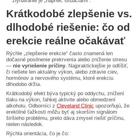
zlyhávanie je „naprieč situáciami“.
Krátkodobé zlepšenie vs.
dlhodobé riešenie: čo od
erekcie reálne očakávať
Rýchle „zlepšenie erekcie“ často znamená len
dočasné posilnenie prekrvenia alebo zníženie stresu
—
nie vyriešenie príčiny
. Najpraktickejšie je odlíšiť,
či riešete len aktuálny výkon, alebo zdravie ciev,
hormónov a nervového systému, ktoré erekciu
dlhodobo držia.
Krátkodobý efekt býva typický po oddychu, znížení
tlaku na výkon, ľahkej aktivite alebo obmedzení
alkoholu. Odborníci z
Cleveland Clinic
upozorňujú, že
erektilné ťažkosti môžu byť aj skorším signálom
širšieho problému, preto dáva zmysel riešiť príčinu,
nielen následok.
Rýchla orientácia, čo je čo: