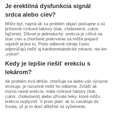
Je erektilná dysfunkcia signál
srdca alebo ciev?
Môže byť, najmä ak sa problém objaví postupne a sú
prítomné rizikové faktory (tlak, cholesterol, cukor,
fajčenie). Dôvod je jednoduchý: erekcia je citlivá na
stav ciev a zhoršené prekrvenie sa môže prejaviť
najskôr práve tu. Preto odborné zdroje často
odporúčajú riešiť aj kardiometabolické zdravie, nie len
„výkon“.
Kedy je lepšie riešiť erekciu s
lekárom?
Ak problém trvá dlhšie, zhoršuje sa alebo vás výrazne
stresuje, je rozumné riešiť ho odborne. Zvlášť ak
miznú ranné erekcie, máte rizikové faktory (tlak,
cukor, cholesterol) alebo užívate lieky, ktoré môžu
erekciu ovplyvniť. V praxi platí: ak to zasahuje do
života, už je to dosť dôležité na vyšetrenie.