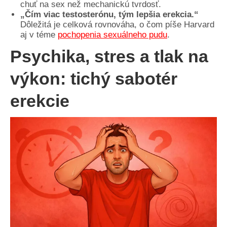
chuť na sex než mechanickú tvrdosť.
„Čím viac testosterónu, tým lepšia erekcia.“
Dôležitá je celková rovnováha, o čom píše Harvard
aj v téme
pochopenia sexuálneho pudu
.
Psychika, stres a tlak na
výkon: tichý sabotér
erekcie