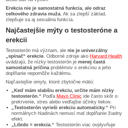
Erekcia nie je samostatná funkcia, ale odraz
celkového zdravia muža.
Ak sa zlepší základ,
zlepšuje sa aj sexuálna funkcia.
Najčastejšie mýty o testosteróne a
erekcii
Testosterón má význam, ale
nie je univerzálny
„spínač“ erekcie
. Odborné zdroje ako
Harvard Health
uvádzajú, že nízky testosterón je
menej častá
samostatná príčina
problémov s erekciou a jeho
dopĺňanie nepomôže každému.
Najčastejšie omyly, ktoré zbytočne mätú:
„Keď mám slabšiu erekciu, určite mám nízky
testosterón.“
Podľa
Mayo Clinic
ide často skôr o
prekrvenie, stres alebo vedľajšie účinky liekov.
„Testosterón vyrieši erekciu automaticky.“
Pri
normálnych hladinách nemusí mať dopĺňanie žiadny
efekt.
„Libido = erekcia.“
Testosterón viac ovplyvňuje