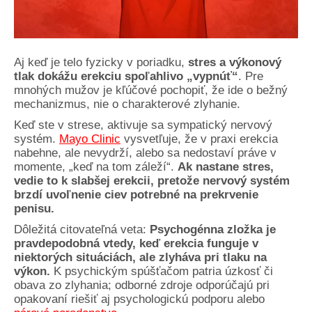
Aj keď je telo fyzicky v poriadku,
stres a výkonový
tlak dokážu erekciu spoľahlivo „vypnúť“
. Pre
mnohých mužov je kľúčové pochopiť, že ide o bežný
mechanizmus, nie o charakterové zlyhanie.
Keď ste v strese, aktivuje sa sympatický nervový
systém.
Mayo Clinic
vysvetľuje, že v praxi erekcia
nabehne, ale nevydrží, alebo sa nedostaví práve v
momente, „keď na tom záleží“.
Ak nastane stres,
vedie to k slabšej erekcii, pretože nervový systém
brzdí uvoľnenie ciev potrebné na prekrvenie
penisu.
Dôležitá citovateľná veta:
Psychogénna zložka je
pravdepodobná vtedy, keď erekcia funguje v
niektorých situáciách, ale zlyháva pri tlaku na
výkon.
K psychickým spúšťačom patria úzkosť či
obava zo zlyhania; odborné zdroje odporúčajú pri
opakovaní riešiť aj psychologickú podporu alebo