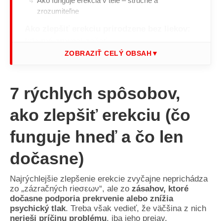
Ako funguje erekcia v tele – stručne a
zrozumiteľne
Ako zlepšiť erekciu prirodzene bez liekov:
kde má zmysel začať
ZOBRAZIŤ CELÝ OBSAH
▼
Prečo malé, dlhodobé zmeny fungujú lepšie než
nárazové riešenia
Najčastejšie mýty o testosteróne a erekcii
7 rýchlych spôsobov,
Psychika, stres a tlak na výkon: tichý
ako zlepšiť erekciu (čo
sabotér erekcie
funguje hneď a čo len
Ako rozlíšiť psychickú a fyzickú príčinu
Krátkodobé zlepšenie vs. dlhodobé
dočasne)
riešenie: čo od erekcie reálne očakávať
Najrýchlejšie zlepšenie erekcie zvyčajne neprichádza
Kedy riešiť erekciu odborne a nečakať, že
zo „zázračných rieσεων“, ale zo
zásahov, ktoré
sa to „samo upraví“
dočasne podporia prekrvenie alebo znížia
psychický tlak
. Treba však vedieť, že väčšina z nich
Najčastejšie otázky/FAQ
nerieši príčinu problému
, iba jeho prejav.