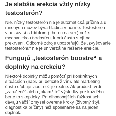
Je slabšia erekcia vždy nízky
testosterón?
Nie, nízky testosterón nie je automatická príčina a u
mnohých mužov býva hladina v norme. Testosterón
viac súvisí s
libidom
(chuťou na sex) než s
mechanickou tvrdosťou, ktorá často stojí na
prekrvení. Odborné zdroje upozorňujú, že „zvyšovanie
testosterónu“ nie je univerzálne riešenie erekcie.
Fungujú „testosterón boostre“ a
doplnky na erekciu?
Niektoré doplnky môžu pomôcť pri konkrétnych
situáciách (napr. pri deficite živín), ale marketing
často sľubuje viac, než je reálne. Ak produkt tvrdí
„zaručené“ alebo „okamžité“ výsledky pre každého,
berte to skepticky. Pri dlhodobejších ťažkostiach
dávajú väčší zmysel overené kroky (životný štýl,
diagnostika príčiny) než spoliehanie sa na jeden
doplnok.