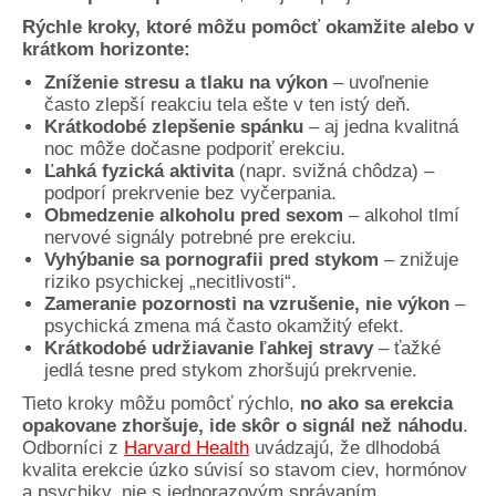
Je normálne, že erekcia občas zlyhá?
Rýchle kroky, ktoré môžu pomôcť okamžite alebo v
krátkom horizonte:
Ako zlepšiť erekciu bez liekov – čo má najväčší
Zníženie stresu a tlaku na výkon
efekt?
– uvoľnenie
často zlepší reakciu tela ešte v ten istý deň.
Za ako dlho sa dá čakať zlepšenie erekcie po
Krátkodobé zlepšenie spánku
– aj jedna kvalitná
zmenách?
noc môže dočasne podporiť erekciu.
Ľahká fyzická aktivita
(napr. svižná chôdza) –
Môže stres sám o sebe spôsobiť problémy s
podporí prekrvenie bez vyčerpania.
erekciou?
Obmedzenie alkoholu pred sexom
– alkohol tlmí
nervové signály potrebné pre erekciu.
Je slabšia erekcia vždy nízky testosterón?
Vyhýbanie sa pornografii pred stykom
– znižuje
riziko psychickej „necitlivosti“.
Fungujú „testosterón boostre“ a doplnky na
Zameranie pozornosti na vzrušenie, nie výkon
–
erekciu?
psychická zmena má často okamžitý efekt.
Je erektilná dysfunkcia signál srdca alebo ciev?
Krátkodobé udržiavanie ľahkej stravy
– ťažké
jedlá tesne pred stykom zhoršujú prekrvenie.
Kedy je lepšie riešiť erekciu s lekárom?
Tieto kroky môžu pomôcť rýchlo,
no ako sa erekcia
Odborné zdroje a vedecké štúdie
opakovane zhoršuje, ide skôr o signál než náhodu
.
Odborníci z
Harvard Health
uvádzajú, že dlhodobá
kvalita erekcie úzko súvisí so stavom ciev, hormónov
a psychiky, nie s jednorazovým správaním.