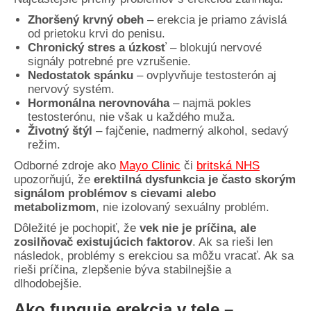
Zhoršený krvný obeh
– erekcia je priamo závislá
od prietoku krvi do penisu.
Chronický stres a úzkosť
– blokujú nervové
signály potrebné pre vzrušenie.
Nedostatok spánku
– ovplyvňuje testosterón aj
nervový systém.
Hormonálna nerovnováha
– najmä pokles
testosterónu, nie však u každého muža.
Životný štýl
– fajčenie, nadmerný alkohol, sedavý
režim.
Odborné zdroje ako
Mayo Clinic
či
britská NHS
upozorňujú, že
erektilná dysfunkcia je často skorým
signálom problémov s cievami alebo
metabolizmom
, nie izolovaný sexuálny problém.
Dôležité je pochopiť, že
vek nie je príčina, ale
zosilňovač existujúcich faktorov
. Ak sa rieši len
následok, problémy s erekciou sa môžu vracať. Ak sa
rieši príčina, zlepšenie býva stabilnejšie a
dlhodobejšie.
Ako funguje erekcia v tele –