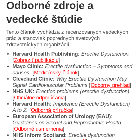
Odborné zdroje a
vedecké štúdie
Tento článok vychádza z recenzovaných vedeckých
prác a stanovísk popredných svetových
zdravotníckych organizácií:
Harvard Health Publishing:
Erectile Dysfunction.
[
Zobraziť publikáciu
]
Mayo Clinic:
Erectile dysfunction – Symptoms and
causes.
[
Medicínsky článok
]
Cleveland Clinic:
Why Erectile Dysfunction May
Signal Cardiovascular Problems
[
Odborný prehľad
]
NHS UK:
Erection problems (erectile dysfunction).
[
Oficiálne odporúčania
]
Harvard Health:
Impotence (Erectile Dysfunction)
A to Z.
[
Odborná príručka
]
European Association of Urology (EAU):
Guidelines on Sexual and Reproductive Health.
[
Odborné usmernenia
]
NHS inform Scotland:
Erectile dysfunction