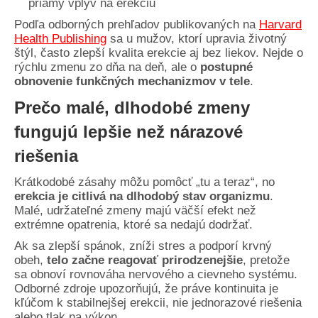
priamy vplyv na erekciu
Podľa odborných prehľadov publikovaných na
Harvard
Health Publishing
sa u mužov, ktorí upravia životný
štýl, často zlepší kvalita erekcie aj bez liekov. Nejde o
rýchlu zmenu zo dňa na deň, ale o
postupné
obnovenie funkčných mechanizmov v tele
.
Prečo malé, dlhodobé zmeny
fungujú lepšie než nárazové
riešenia
Krátkodobé zásahy môžu pomôcť „tu a teraz“, no
erekcia je citlivá na dlhodobý stav organizmu
.
Malé, udržateľné zmeny majú väčší efekt než
extrémne opatrenia, ktoré sa nedajú dodržať.
Ak sa zlepší spánok, zníži stres a podporí krvný
obeh,
telo začne reagovať prirodzenejšie
, pretože
sa obnoví rovnováha nervového a cievneho systému.
Odborné zdroje upozorňujú, že práve kontinuita je
kľúčom k stabilnejšej erekcii, nie jednorazové riešenia
alebo tlak na výkon.