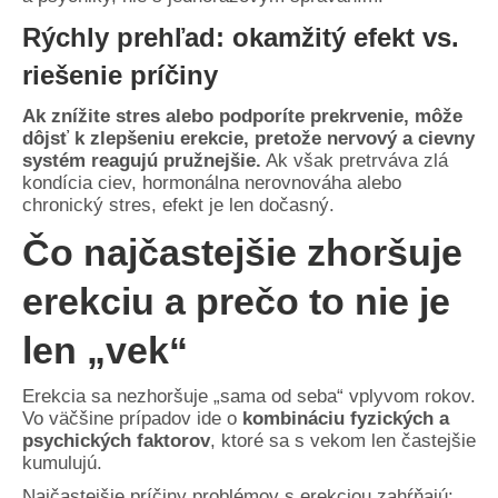
Rýchly prehľad: okamžitý efekt vs.
riešenie príčiny
Ak znížite stres alebo podporíte prekrvenie, môže
dôjsť k zlepšeniu erekcie, pretože nervový a cievny
systém reagujú pružnejšie.
Ak však pretrváva zlá
kondícia ciev, hormonálna nerovnováha alebo
chronický stres, efekt je len dočasný.
Čo najčastejšie zhoršuje
erekciu a prečo to nie je
len „vek“
Erekcia sa nezhoršuje „sama od seba“ vplyvom rokov.
Vo väčšine prípadov ide o
kombináciu fyzických a
psychických faktorov
, ktoré sa s vekom len častejšie
kumulujú.
Najčastejšie príčiny problémov s erekciou zahŕňajú: