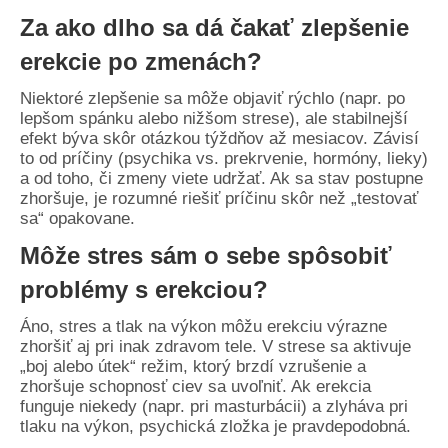
Za ako dlho sa dá čakať zlepšenie
erekcie po zmenách?
Niektoré zlepšenie sa môže objaviť rýchlo (napr. po
lepšom spánku alebo nižšom strese), ale stabilnejší
efekt býva skôr otázkou týždňov až mesiacov. Závisí
to od príčiny (psychika vs. prekrvenie, hormóny, lieky)
a od toho, či zmeny viete udržať. Ak sa stav postupne
zhoršuje, je rozumné riešiť príčinu skôr než „testovať
sa“ opakovane.
Môže stres sám o sebe spôsobiť
problémy s erekciou?
Áno, stres a tlak na výkon môžu erekciu výrazne
zhoršiť aj pri inak zdravom tele. V strese sa aktivuje
„boj alebo útek“ režim, ktorý brzdí vzrušenie a
zhoršuje schopnosť ciev sa uvoľniť. Ak erekcia
funguje niekedy (napr. pri masturbácii) a zlyháva pri
tlaku na výkon, psychická zložka je pravdepodobná.