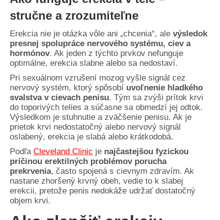
stručne a zrozumiteľne
Erekcia nie je otázka vôle ani „chcenia“, ale
výsledok
presnej spolupráce nervového systému, ciev a
hormónov
. Ak jeden z týchto prvkov nefunguje
optimálne, erekcia slabne alebo sa nedostaví.
Pri sexuálnom vzrušení mozog vyšle signál cez
nervový systém, ktorý spôsobí
uvoľnenie hladkého
svalstva v cievach penisu
. Tým sa zvýši prítok krvi
do toporivých telies a súčasne sa obmedzí jej odtok.
Výsledkom je stuhnutie a zväčšenie penisu. Ak je
prietok krvi nedostatočný alebo nervový signál
oslabený, erekcia je slabá alebo krátkodobá.
Podľa
Cleveland Clinic
je
najčastejšou fyzickou
príčinou erektilných problémov porucha
prekrvenia
, často spojená s cievnym zdravím. Ak
nastane zhoršený krvný obeh, vedie to k slabej
erekcii, pretože penis nedokáže udržať dostatočný
objem krvi.