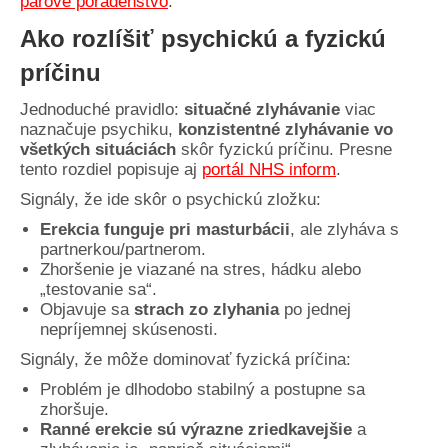
párové poradenstvo
.
Ako rozlíšiť psychickú a fyzickú
príčinu
Jednoduché pravidlo:
situačné zlyhávanie
viac
naznačuje psychiku,
konzistentné zlyhávanie vo
všetkých situáciách
skôr fyzickú príčinu. Presne
tento rozdiel popisuje aj
portál NHS inform
.
Signály, že ide skôr o psychickú zložku:
Erekcia funguje pri masturbácii
, ale zlyháva s
partnerkou/partnerom.
Zhoršenie je viazané na stres, hádku alebo
„testovanie sa“.
Objavuje sa
strach zo zlyhania
po jednej
nepríjemnej skúsenosti.
Signály, že môže dominovať fyzická príčina:
Problém je dlhodobo stabilný a postupne sa
zhoršuje.
Ranné erekcie sú výrazne zriedkavejšie
a