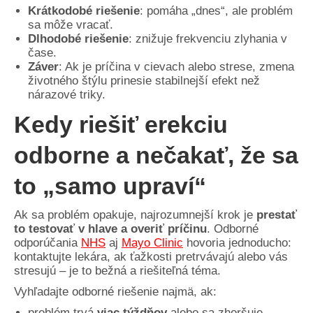
Krátkodobé riešenie
: pomáha „dnes“, ale problém
sa môže vracať.
Dlhodobé riešenie
: znižuje frekvenciu zlyhania v
čase.
Záver
: Ak je príčina v cievach alebo strese, zmena
životného štýlu prinesie stabilnejší efekt než
nárazové triky.
Kedy riešiť erekciu
odborne a nečakať, že sa
to „samo upraví“
Ak sa problém opakuje, najrozumnejší krok je
prestať
to testovať v hlave a overiť príčinu
. Odborné
odporúčania
NHS
aj
Mayo Clinic
hovoria jednoducho:
kontaktujte lekára, ak ťažkosti pretrvávajú alebo vás
stresujú – je to bežná a riešiteľná téma.
Vyhľadajte odborné riešenie najmä, ak:
problém trvá
viac týždňov
alebo sa zhoršuje,