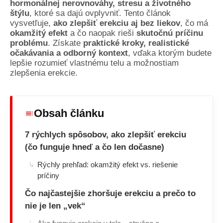
hormonálnej nerovnováhy, stresu a životného
štýlu
, ktoré sa dajú ovplyvniť. Tento článok
vysvetľuje,
ako zlepšiť erekciu aj bez liekov
, čo má
okamžitý efekt
a čo naopak rieši
skutočnú príčinu
problému
. Získate
praktické kroky, realistické
očakávania a odborný kontext
, vďaka ktorým budete
lepšie rozumieť vlastnému telu a možnostiam
zlepšenia erekcie.
Obsah článku
7 rýchlych spôsobov, ako zlepšiť erekciu
(čo funguje hneď a čo len dočasne)
Rýchly prehľad: okamžitý efekt vs. riešenie
príčiny
Čo najčastejšie zhoršuje erekciu a prečo to
nie je len „vek“