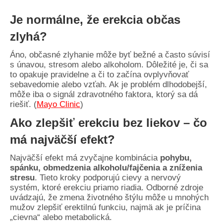
Je normálne, že erekcia občas
zlyhá?
Áno, občasné zlyhanie môže byť bežné a často súvisí
s únavou, stresom alebo alkoholom. Dôležité je, či sa
to opakuje pravidelne a či to začína ovplyvňovať
sebavedomie alebo vzťah. Ak je problém dlhodobejší,
môže iba o signál zdravotného faktora, ktorý sa dá
riešiť. (
Mayo Clinic
)
Ako zlepšiť erekciu bez liekov – čo
má najväčší efekt?
Najväčší efekt má zvyčajne kombinácia
pohybu,
spánku, obmedzenia alkoholu/fajčenia a zníženia
stresu
. Tieto kroky podporujú cievy a nervový
systém, ktoré erekciu priamo riadia. Odborné zdroje
uvádzajú, že zmena životného štýlu môže u mnohých
mužov zlepšiť erektilnú funkciu, najmä ak je príčina
„cievna“ alebo metabolická.