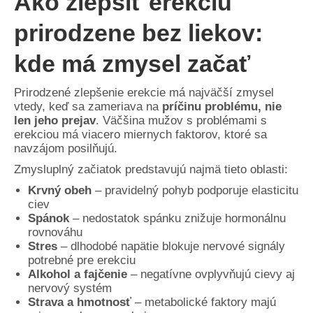
Ako zlepšiť erekciu
prirodzene bez liekov:
kde má zmysel začať
Prirodzené zlepšenie erekcie má najväčší zmysel
vtedy, keď sa zameriava na
príčinu problému, nie
len jeho prejav
. Väčšina mužov s problémami s
erekciou má viacero miernych faktorov, ktoré sa
navzájom posilňujú.
Zmysluplný začiatok predstavujú najmä tieto oblasti:
Krvný obeh
– pravidelný pohyb podporuje elasticitu
ciev
Spánok
– nedostatok spánku znižuje hormonálnu
rovnováhu
Stres
– dlhodobé napätie blokuje nervové signály
potrebné pre erekciu
Alkohol a fajčenie
– negatívne ovplyvňujú cievy aj
nervový systém
Strava a hmotnosť
– metabolické faktory majú